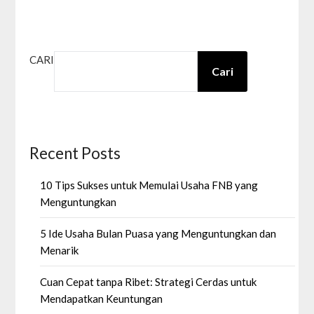
CARI
Cari
Recent Posts
10 Tips Sukses untuk Memulai Usaha FNB yang
Menguntungkan
5 Ide Usaha Bulan Puasa yang Menguntungkan dan
Menarik
Cuan Cepat tanpa Ribet: Strategi Cerdas untuk
Mendapatkan Keuntungan