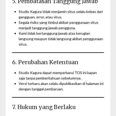
5. Pembatasan Tanggung Jawab
Studio Kagura tidak menjamin situs selalu bebas dari
gangguan, error, atau virus.
Segala risiko yang timbul akibat penggunaan situs
menjadi tanggung jawab pengguna.
Kami tidak bertanggung jawab atas kerugian
langsung maupun tidak langsung akibat penggunaan
situs.
6. Perubahan Ketentuan
Studio Kagura dapat memperbarui TOS ini kapan
saja tanpa pemberitahuan sebelumnya.
Versi terbaru akan selalu dipublikasikan di halaman ini
dengan tanggal pembaruan.
7. Hukum yang Berlaku