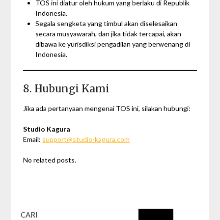
TOS ini diatur oleh hukum yang berlaku di Republik
Indonesia.
Segala sengketa yang timbul akan diselesaikan
secara musyawarah, dan jika tidak tercapai, akan
dibawa ke yurisdiksi pengadilan yang berwenang di
Indonesia.
8. Hubungi Kami
Jika ada pertanyaan mengenai TOS ini, silakan hubungi:
Studio Kagura
Email:
support@studio-kagura.com
No related posts.
CARI