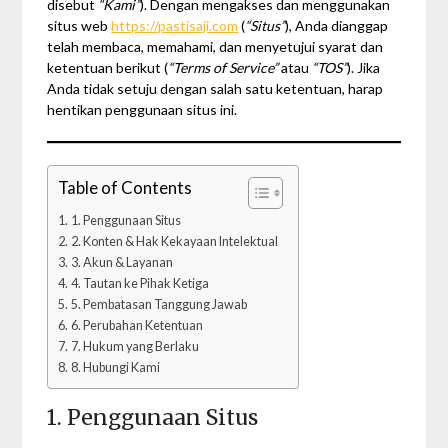
disebut
“Kami”
). Dengan mengakses dan menggunakan
situs web
https://pastisaji.com
(
“Situs”
), Anda dianggap
telah membaca, memahami, dan menyetujui syarat dan
ketentuan berikut (
“Terms of Service”
atau
“TOS”
). Jika
Anda tidak setuju dengan salah satu ketentuan, harap
hentikan penggunaan situs ini.
Table of Contents
1. Penggunaan Situs
2. Konten & Hak Kekayaan Intelektual
3. Akun & Layanan
4. Tautan ke Pihak Ketiga
5. Pembatasan Tanggung Jawab
6. Perubahan Ketentuan
7. Hukum yang Berlaku
8. Hubungi Kami
1. Penggunaan Situs