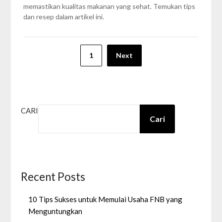
memastikan kualitas makanan yang sehat. Temukan tips
dan resep dalam artikel ini.
Paginasi
1
Next
pos
CARI
Cari
Recent Posts
10 Tips Sukses untuk Memulai Usaha FNB yang
Menguntungkan