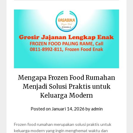
Mengapa Frozen Food Rumahan
Menjadi Solusi Praktis untuk
Keluarga Modern
Posted on
Januari 14, 2026
by
admin
Frozen food rumahan merupakan solusi praktis untuk
keluarga modern yang ingin menghemat waktu dan