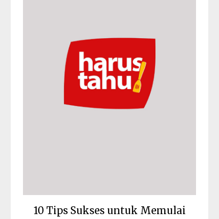
10 Tips Sukses untuk Memulai