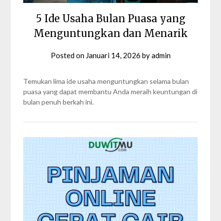
5 Ide Usaha Bulan Puasa yang
Menguntungkan dan Menarik
Posted on
Januari 14, 2026
by
admin
Temukan lima ide usaha menguntungkan selama bulan
puasa yang dapat membantu Anda meraih keuntungan di
bulan penuh berkah ini.