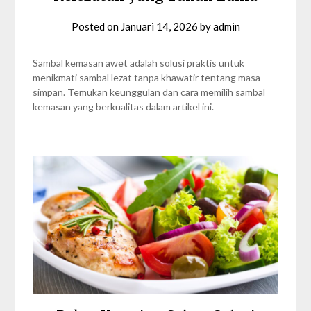
Posted on
Januari 14, 2026
by
admin
Sambal kemasan awet adalah solusi praktis untuk
menikmati sambal lezat tanpa khawatir tentang masa
simpan. Temukan keunggulan dan cara memilih sambal
kemasan yang berkualitas dalam artikel ini.