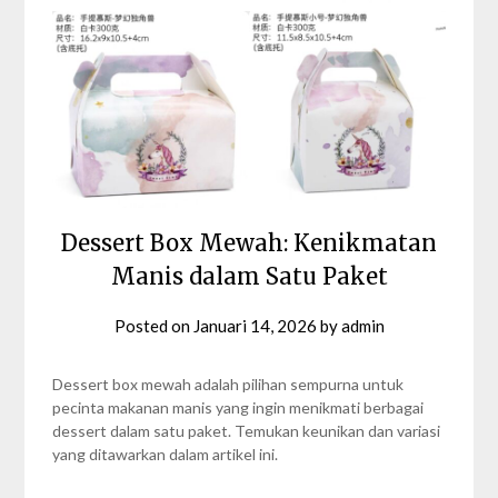
Dessert Box Mewah: Kenikmatan
Manis dalam Satu Paket
Posted on
Januari 14, 2026
by
admin
Dessert box mewah adalah pilihan sempurna untuk
pecinta makanan manis yang ingin menikmati berbagai
dessert dalam satu paket. Temukan keunikan dan variasi
yang ditawarkan dalam artikel ini.