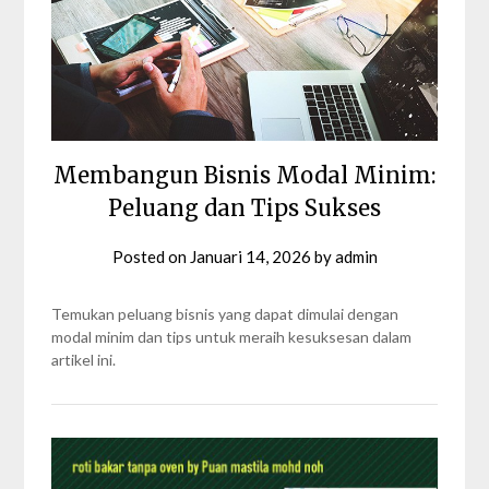
Membangun Bisnis Modal Minim:
Peluang dan Tips Sukses
Posted on
Januari 14, 2026
by
admin
Temukan peluang bisnis yang dapat dimulai dengan
modal minim dan tips untuk meraih kesuksesan dalam
artikel ini.