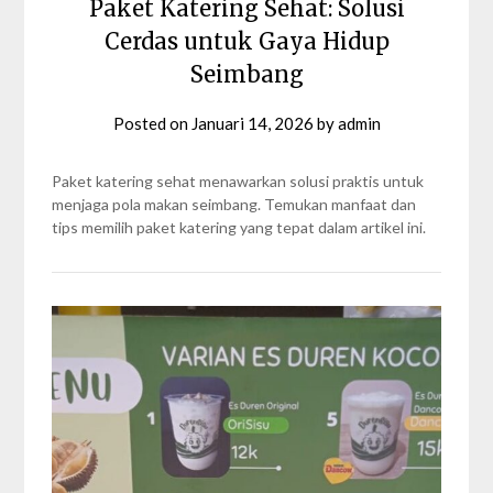
Paket Katering Sehat: Solusi
Cerdas untuk Gaya Hidup
Seimbang
Posted on
Januari 14, 2026
by
admin
Paket katering sehat menawarkan solusi praktis untuk
menjaga pola makan seimbang. Temukan manfaat dan
tips memilih paket katering yang tepat dalam artikel ini.