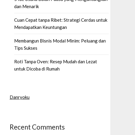
dan Menarik
Cuan Cepat tanpa Ribet: Strategi Cerdas untuk
Mendapatkan Keuntungan
Membangun Bisnis Modal Minim: Peluang dan
Tips Sukses
Roti Tanpa Oven: Resep Mudah dan Lezat
untuk Dicoba di Rumah
Danryoku
Recent Comments