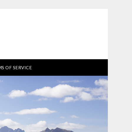
S OF SERVICE