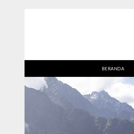
Skip
to
content
BERANDA