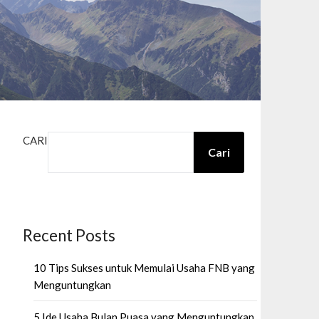
CARI
Cari
Recent Posts
10 Tips Sukses untuk Memulai Usaha FNB yang
Menguntungkan
5 Ide Usaha Bulan Puasa yang Menguntungkan