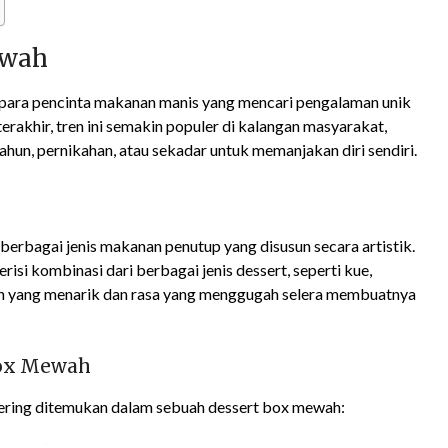
ewah
 para pencinta makanan manis yang mencari pengalaman unik
rakhir, tren ini semakin populer di kalangan masyarakat,
tahun, pernikahan, atau sekadar untuk memanjakan diri sendiri.
erbagai jenis makanan penutup yang disusun secara artistik.
risi kombinasi dari berbagai jenis dessert, seperti kue,
ain yang menarik dan rasa yang menggugah selera membuatnya
Box Mewah
ering ditemukan dalam sebuah dessert box mewah: