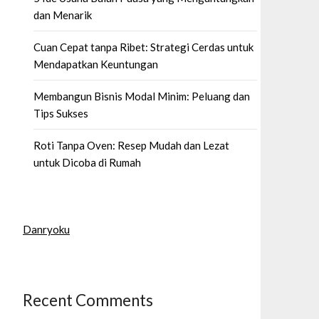
dan Menarik
Cuan Cepat tanpa Ribet: Strategi Cerdas untuk
Mendapatkan Keuntungan
Membangun Bisnis Modal Minim: Peluang dan
Tips Sukses
Roti Tanpa Oven: Resep Mudah dan Lezat
untuk Dicoba di Rumah
Danryoku
Recent Comments