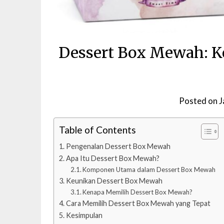
Dessert Box Mewah: K
Posted on
J
Table of Contents
Pengenalan Dessert Box Mewah
Apa Itu Dessert Box Mewah?
Komponen Utama dalam Dessert Box Mewah
Keunikan Dessert Box Mewah
Kenapa Memilih Dessert Box Mewah?
Cara Memilih Dessert Box Mewah yang Tepat
Kesimpulan