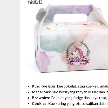
Kue
: Kue lapis, kue cokelat, atau kue keju ada
Macarons
: Kue kecil yang renyah di luar dan
Brownies
: Cokelat yang fudgy dan kaya rasa,
Cookies
: Kue kering yang bisa disajikan dala