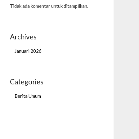
Tidak ada komentar untuk ditampilkan.
Archives
Januari 2026
Categories
Berita Umum