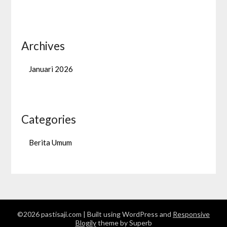
Archives
Januari 2026
Categories
Berita Umum
©2026 pastisaji.com
| Built using WordPress and
Responsive
Blogily
theme by Superb