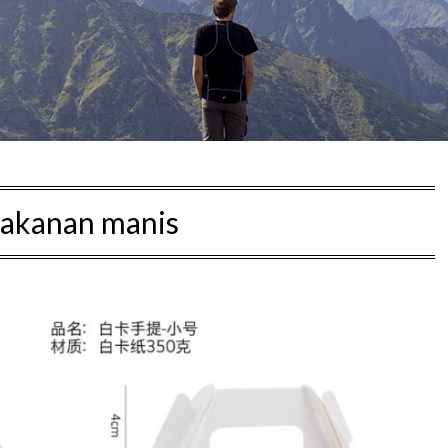
akanan manis