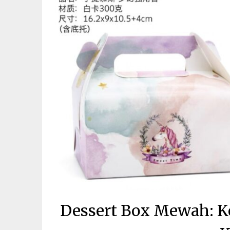
Dessert Box Mewah: K