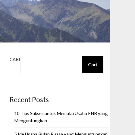
CARI
Cari
Recent Posts
10 Tips Sukses untuk Memulai Usaha FNB yang
Menguntungkan
5 Ide Usaha Bulan Puasa yang Menguntungkan