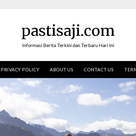
pastisaji.com
Informasi Berita Terkini dan Terbaru Hari Ini
PRIVACY POLICY
ABOUT US
CONTACT US
TERM