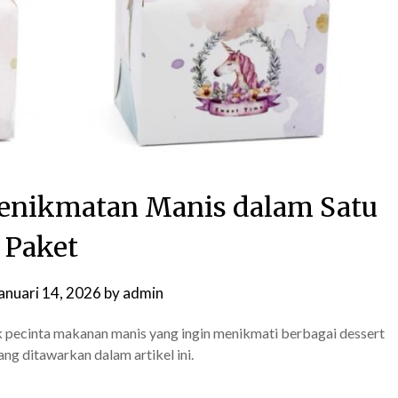
enikmatan Manis dalam Satu
Paket
anuari 14, 2026
by
admin
 pecinta makanan manis yang ingin menikmati berbagai dessert
ng ditawarkan dalam artikel ini.