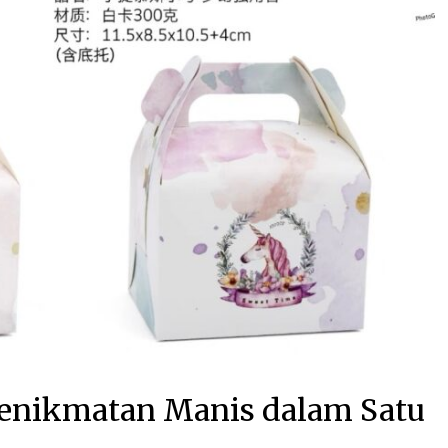
enikmatan Manis dalam Satu